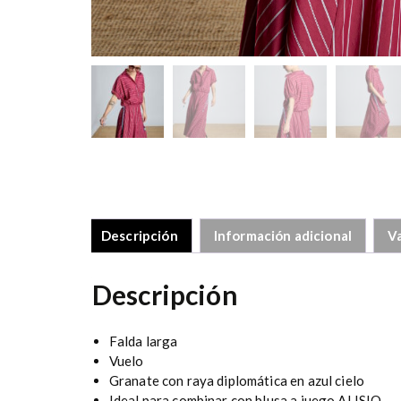
Descripción
Información adicional
Va
Descripción
Falda larga
Vuelo
Granate con raya diplomática en azul cielo
Ideal para combinar con blusa a juego ALISIO