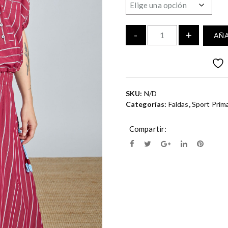
C
-
+
AÑA
a
n
t
i
d
SKU:
N/D
a
Categorías:
Faldas
,
Sport Prim
d
F
Compartir:
a
l
d
a
A
B
A
N
I