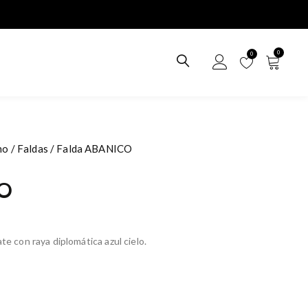
0
0
no
/
Faldas
/ Falda ABANICO
CO
te con raya diplomática azul cielo.