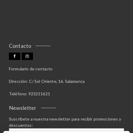
a
u
n
n
c
e
t
t
l
e
o
e
s
g
.
i
L
r
Contacto
a
e
s
n
o
l
p
Formulario de contacto
a
c
p
i
Dirección: C/ Sol Oriente, 16. Salamanca
á
o
g
n
Teléfono: 923211621
i
e
n
s
Newsletter
a
s
d
e
Suscríbete a nuestra newsletter para recibir promociones y
e
descuentos:
p
p
u