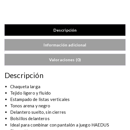
a
q
u
e
t
Descripción
a
H
Información adicional
E
Z
E
Valoraciones (0)
Descripción
Chaqueta larga
Tejido ligero y fluido
Estampado de listas verticales
Tonos arena y negro
Delantero suelto, sin cierres
Bolsillos delanteros
Ideal para combinar con pantalón a juego HAEDUS