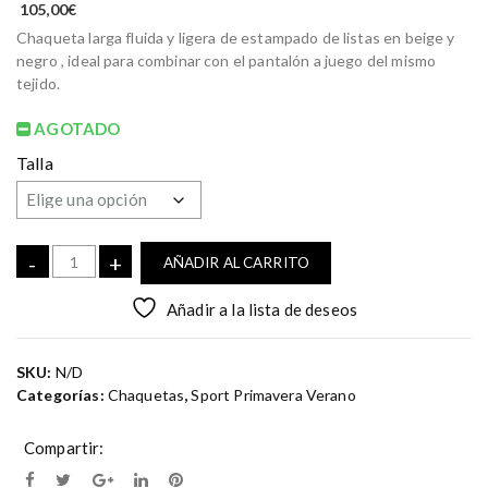
105,00
€
Chaqueta larga fluida y ligera de estampado de listas en beige y
negro , ideal para combinar con el pantalón a juego del mismo
tejido.
AGOTADO
Talla
C
-
+
AÑADIR AL CARRITO
a
n
Añadir a la lista de deseos
t
i
SKU:
N/D
d
Categorías:
Chaquetas
,
Sport Primavera Verano
a
d
C
Compartir:
h