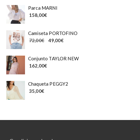
Parca MARNI
158,00
€
Camiseta PORTOFINO
El precio original era: 72,00€.
El precio actual es: 49,00€.
72,00
€
49,00
€
Conjunto TAYLOR NEW
162,00
€
Chaqueta PEGGY2
35,00
€