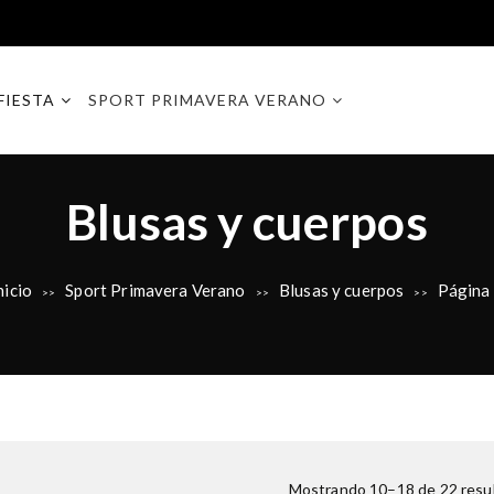
FIESTA
SPORT PRIMAVERA VERANO
C
Blusas y cuerpos
a
nicio
Sport Primavera Verano
Blusas y cuerpos
Página
>>
>>
>>
t
e
g
Mostrando 10–18 de 22 resu